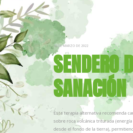
25 DE MARZO DE 2022
SENDERO 
SANACIÓN
Esta terapia alternativa recomienda c
sobre roca volcánica triturada (energía
desde el fondo de la tierra), permitie