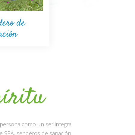
dero de
ación
íritu
 persona como un ser integral
s de SPA, senderos de sanación