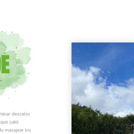
DE
aminar descalzo
 que salió
ndo masajear los