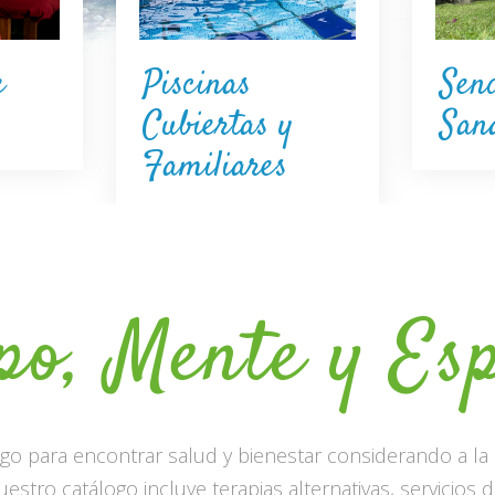
Piscinas
e
Sen
Cubiertas y
San
Familiares
po, Mente y Esp
o para encontrar salud y bienestar considerando a la
uestro catálogo incluye terapias alternativas, servicio