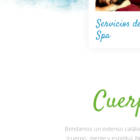
Servicios d
Spa
Cuer
Brindamos un extenso catálog
(cuerpo, mente y espíritu). N