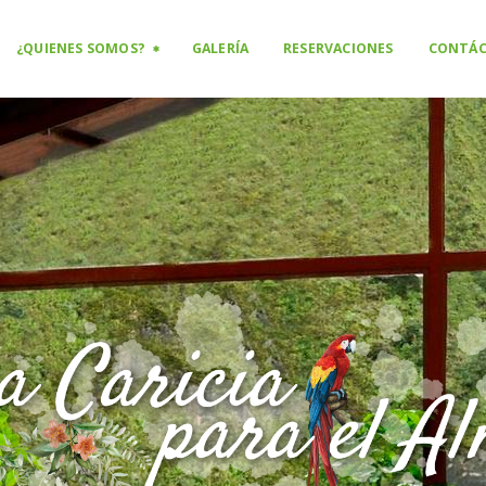
INICIO
¿QUIENES SOMOS?
GALERÍA
RESERVACIONES
CONTÁ
SERVICIOS
¿QUIENES SOMOS?
GALERÍA
RESERVACIONES
CONTÁCTANOS
ENGLISH