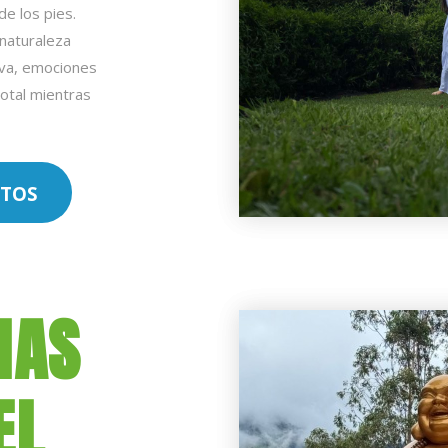
de los pies.
 naturaleza
iva, emociones
total mientras
OTOS
MAS
EL