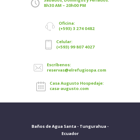
8h30 AM – 20h00 PM
Oficina:
(+593) 3 274 0482
Celular:
(+593) 99 807 4027
Escríbenos:
reservas@elrefugiospa.com
Casa Augusto Hospedaje:
casa-augusto.com
Baños de Agua Santa - Tungurahua -
Ecuador