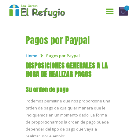
0
Pagos por Paypal
INICIO
SERVICIOS
Home
Pagos por Paypal
¿QUIENES SOMOS?
DISPOSICIONES GENERALES A LA
HORA DE REALIZAR PAGOS
GALERÍA
RESERVACIONES
Su orden de pago
CONTÁCTANOS
Podemos permitirle que nos proporcione una
orden de pago de cualquier manera que le
ENGLISH
indiquemos en un momento dado. La forma
de proporcionarnos la orden de pago puede
depender del tipo de pago que vaya a
realizar, por ejemplo: