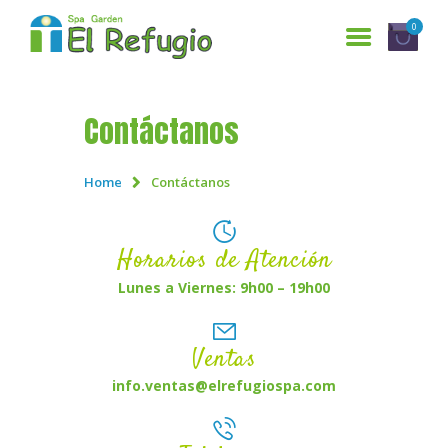
0
Contáctanos
INICIO
SERVICIOS
Home
Contáctanos
¿QUIENES SOMOS?
GALERÍA
Horarios de Atención
RESERVACIONES
Lunes a Viernes: 9h00 – 19h00
CONTÁCTANOS
Ventas
ENGLISH
info.ventas@elrefugiospa.com