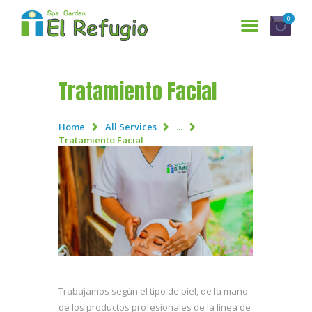
0
Tratamiento Facial
INICIO
SERVICIOS
Home
All Services
...
Tratamiento Facial
¿QUIENES SOMOS?
GALERÍA
RESERVACIONES
CONTÁCTANOS
ENGLISH
Trabajamos según el tipo de piel, de la mano
de los productos profesionales de la lìnea de