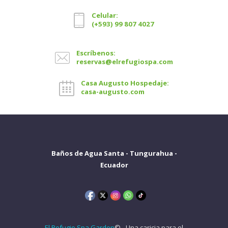
Celular:
(+593) 99 807 4027
Escríbenos:
reservas@elrefugiospa.com
Casa Augusto Hospedaje:
casa-augusto.com
Baños de Agua Santa - Tungurahua -
Ecuador
El Refugio Spa Garden
© - Una caricia para el