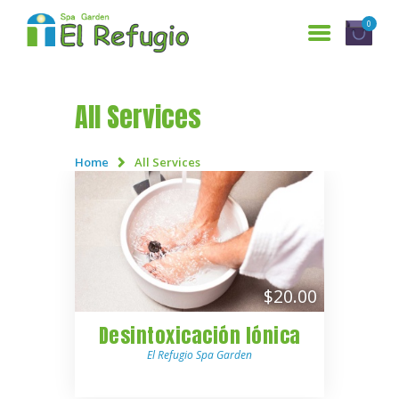
0
All Services
INICIO
SERVICIOS
Home
All Services
¿QUIENES SOMOS?
GALERÍA
RESERVACIONES
CONTÁCTANOS
$20.00
ENGLISH
Desintoxicación Iónica
El Refugio Spa Garden