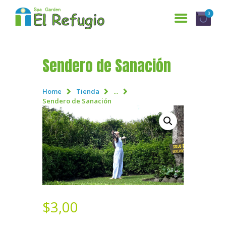
0
Sendero de Sanación
INICIO
SERVICIOS
Home
Tienda
...
Sendero de Sanación
¿QUIENES SOMOS?
GALERÍA
RESERVACIONES
CONTÁCTANOS
$
3,00