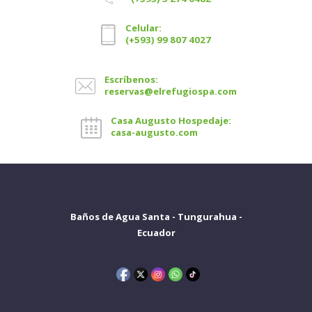
Celular:
(+593) 99 807 4027
Escríbenos:
reservas@elrefugiospa.com
Casa Augusto Hospedaje:
casa-augusto.com
Baños de Agua Santa - Tungurahua -
Ecuador