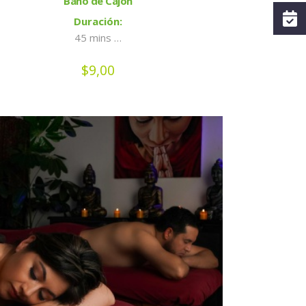
Baño de Cajón
Duración:
45 mins …
$
9,00