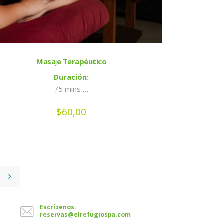
Masaje Terapéutico
Duración:
75 mins …
$
60,00
→
Escríbenos:
reservas@elrefugiospa.com