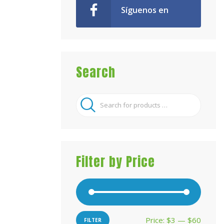
Síguenos en
Facebook!
Search
Filter by Price
Price:
$3
—
$60
Min
Max
FILTER