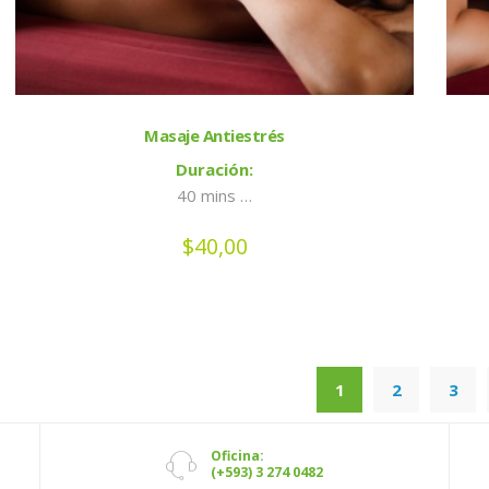
Masaje Antiestrés
Duración:
40 mins …
$
40,00
1
2
3
Oficina:
(+593) 3 274 0482