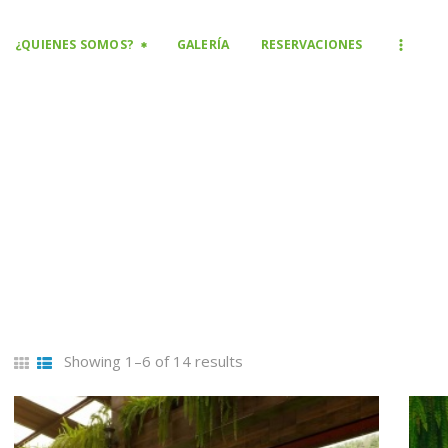
INICIO
¿QUIENES SOMOS?
GALERÍA
RESERVACIONES
SERVICIOS
¿QUIENES SOMOS?
GALERÍA
RESERVACIONES
CONTÁCTANOS
ENGLISH
Showing 1–6 of 14 results