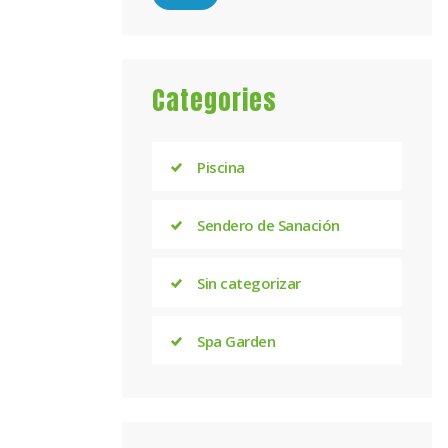
price
price
Categories
Piscina
Sendero de Sanación
Sin categorizar
Spa Garden