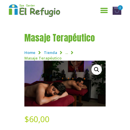
0
Masaje Terapéutico
INICIO
SERVICIOS
Home
Tienda
...
Masaje Terapéutico
¿QUIENES SOMOS?
GALERÍA
RESERVACIONES
CONTÁCTANOS
$
60,00