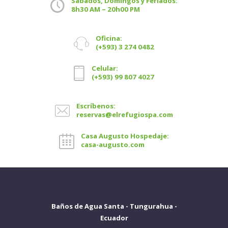
Sábados, Domingos y Feriados:
8h30 AM – 20h00 PM
Oficina:
(+593) 3 274 0482
Celular:
(+593) 99 807 4027
Escríbenos:
reservas@elrefugiospa.com
Casa Augusto Hospedaje:
casa-augusto.com
Baños de Agua Santa - Tungurahua -
Ecuador