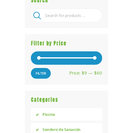
Search
Filter by Price
Price:
$9
—
$60
Min
Max
FILTER
price
price
Categories
Piscina
Sendero de Sanación