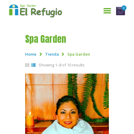
0
Spa Garden
INICIO
SERVICIOS
Home
Tienda
Spa Garden
¿QUIENES SOMOS?
Showing 1–8 of 10 results
GALERÍA
RESERVACIONES
CONTÁCTANOS
ENGLISH