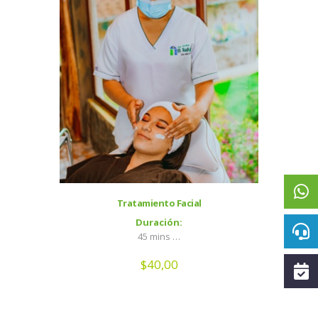
Tratamiento Facial
Duración:
45 mins …
$
40,00