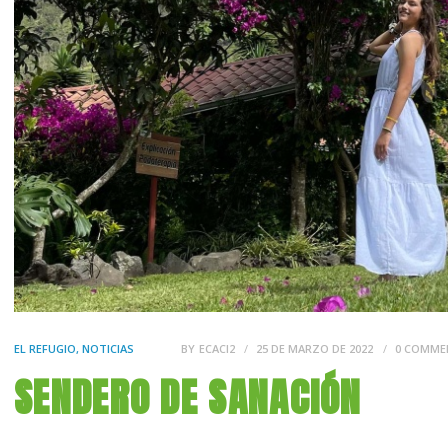
EL REFUGIO
,
NOTICIAS
BY
ECACI2
25 DE MARZO DE 2022
0
COMME
SENDERO DE SANACIÓN