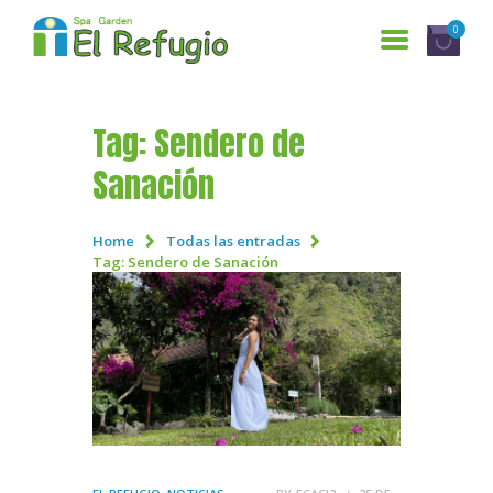
0
Tag: Sendero de
INICIO
Sanación
SERVICIOS
¿QUIENES SOMOS?
Home
Todas las entradas
Tag: Sendero de Sanación
GALERÍA
RESERVACIONES
CONTÁCTANOS
ENGLISH