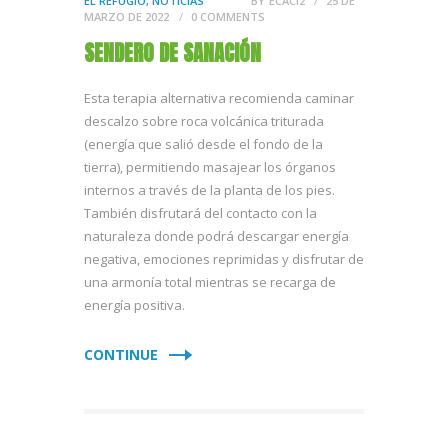
EL REFUGIO
,
NOTICIAS
BY
ECACI2
25 DE
MARZO DE 2022
0
COMMENTS
SENDERO DE SANACIÓN
Esta terapia alternativa recomienda caminar
descalzo sobre roca volcánica triturada
(energía que salió desde el fondo de la
tierra), permitiendo masajear los órganos
internos a través de la planta de los pies.
También disfrutará del contacto con la
naturaleza donde podrá descargar energía
negativa, emociones reprimidas y disfrutar de
una armonía total mientras se recarga de
energía positiva.
CONTINUE