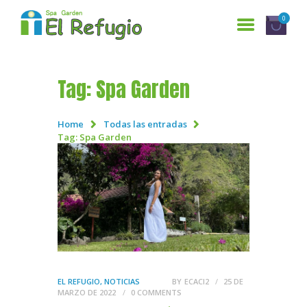
0
Tag: Spa Garden
INICIO
SERVICIOS
Home
Todas las entradas
Tag: Spa Garden
¿QUIENES SOMOS?
GALERÍA
RESERVACIONES
CONTÁCTANOS
ENGLISH
EL REFUGIO
,
NOTICIAS
BY
ECACI2
25 DE
MARZO DE 2022
0
COMMENTS