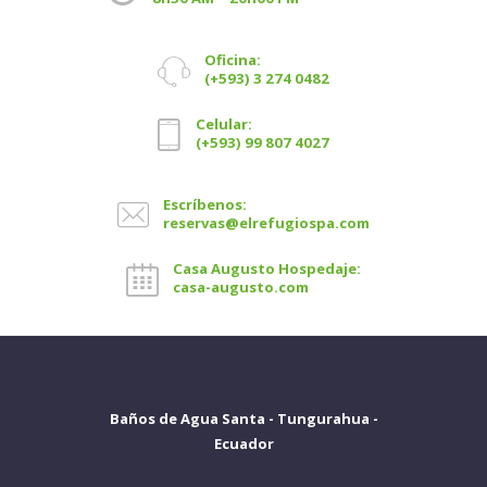
Oficina:
(+593) 3 274 0482
Celular:
(+593) 99 807 4027
Escríbenos:
reservas@elrefugiospa.com
Casa Augusto Hospedaje:
casa-augusto.com
Baños de Agua Santa - Tungurahua -
Ecuador